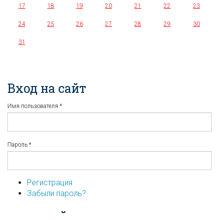
17
18
19
20
21
22
23
24
25
26
27
28
29
30
31
Вход на сайт
Имя пользователя
*
Пароль
*
Регистрация
Забыли пароль?
...или войдите используя