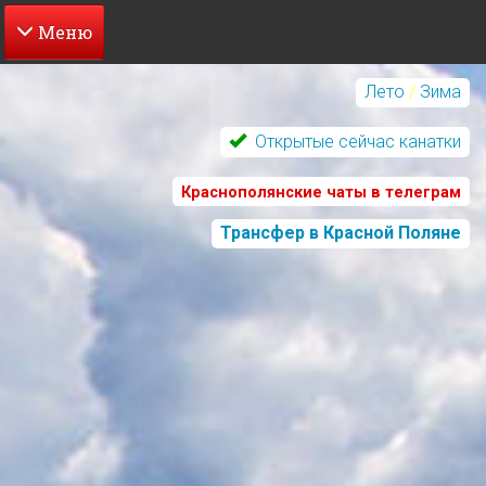
Перейти
к
Лето
/
Зима
основному
содержанию
Открытые сейчас канатки
Краснополянские чаты в телеграм
Трансфер в Красной Поляне