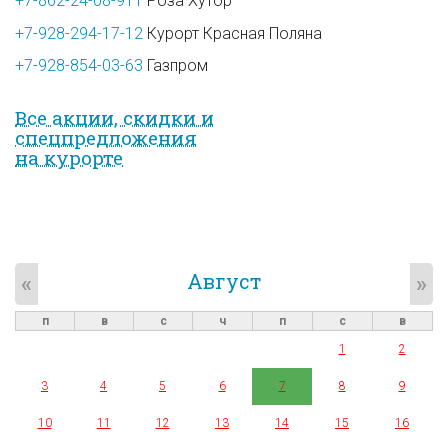
+7-862-24-08-911
Роза Хутор
+7-928-294-17-12
Курорт Красная Поляна
+7-928-854-03-63
Газпром
Все акции, скидки и
спец­предложе­ния
на курорте
Август
«
»
п
в
с
ч
п
с
в
1
2
3
4
5
6
7
8
9
10
11
12
13
14
15
16