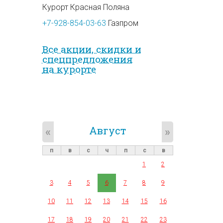
Курорт Красная Поляна
+7-928-854-03-63
Газпром
Все акции, скидки и
спец­предложе­ния
на курорте
Август
«
»
п
в
с
ч
п
с
в
1
2
3
4
5
6
7
8
9
10
11
12
13
14
15
16
17
18
19
20
21
22
23