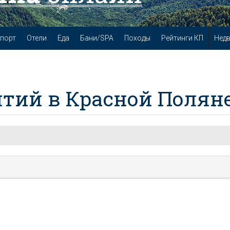
порт
Отели
Еда
Бани/SPA
Походы
Рейтинги КП
Нед
тий в Красной Полян