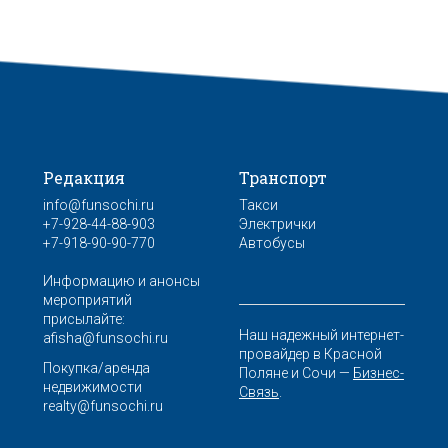
Редакция
Транспорт
info@funsochi.ru
Такси
+7-928-44-88-903
Электрички
+7-918-90-90-770
Автобусы
Информацию и анонсы
мероприятий
присылайте:
Наш надежный интернет-
afisha@funsochi.ru
провайдер в Красной
Покупка/аренда
Поляне и Сочи —
Бизнес-
недвижимости
Связь
.
realty@funsochi.ru