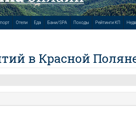
порт
Отели
Еда
Бани/SPA
Походы
Рейтинги КП
Нед
тий в Красной Полян