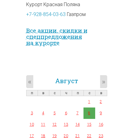
Курорт Красная Поляна
+7-928-854-03-63
Газпром
Все акции, скидки и
спец­предложе­ния
на курорте
Август
«
»
п
в
с
ч
п
с
в
1
2
3
4
5
6
7
8
9
10
11
12
13
14
15
16
17
18
19
20
21
22
23