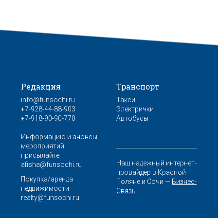
Редакция
Транспорт
info@funsochi.ru
Такси
+7-928-44-88-903
Электрички
+7-918-90-90-770
Автобусы
Информацию и анонсы
мероприятий
присылайте:
Наш надежный интернет-
afisha@funsochi.ru
провайдер в Красной
Покупка/аренда
Поляне и Сочи —
Бизнес-
недвижимости
Связь
.
realty@funsochi.ru