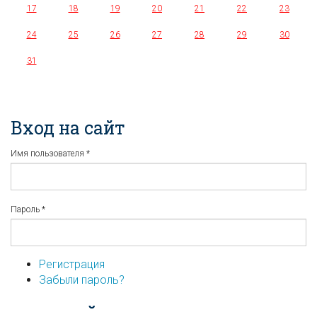
17
18
19
20
21
22
23
24
25
26
27
28
29
30
31
Вход на сайт
Имя пользователя
*
Пароль
*
Регистрация
Забыли пароль?
...или войдите используя