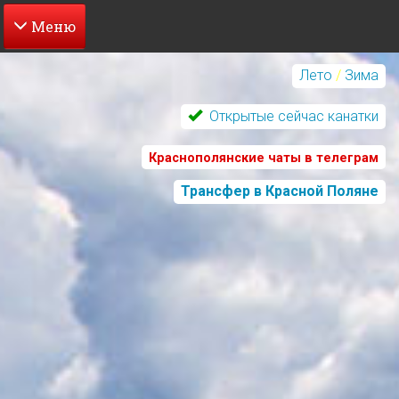
Перейти
к
Лето
/
Зима
основному
содержанию
Открытые сейчас канатки
Краснополянские чаты в телеграм
Трансфер в Красной Поляне