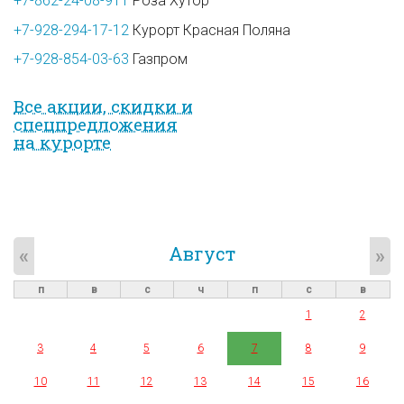
+7-862-24-08-911
Роза Хутор
+7-928-294-17-12
Курорт Красная Поляна
+7-928-854-03-63
Газпром
Все акции, скидки и
спец­предложе­ния
на курорте
Август
«
»
п
в
с
ч
п
с
в
1
2
3
4
5
6
7
8
9
10
11
12
13
14
15
16