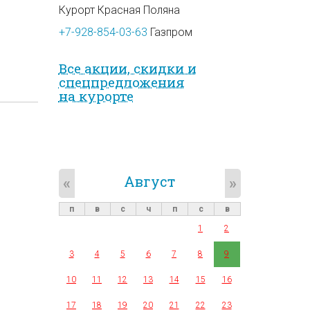
Курорт Красная Поляна
+7-928-854-03-63
Газпром
Все акции, скидки и
спец­предложе­ния
на курорте
Август
«
»
п
в
с
ч
п
с
в
1
2
3
4
5
6
7
8
9
10
11
12
13
14
15
16
17
18
19
20
21
22
23