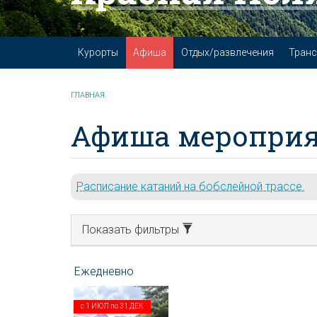
Курорты
Афиша
Отдых/развлечения
Транс
ГЛАВНАЯ
Афиша мероприя
Расписание катаний на бобслейной трассе.
Показать фильтры
с
1 ИЮЛ
по
31 ДЕК