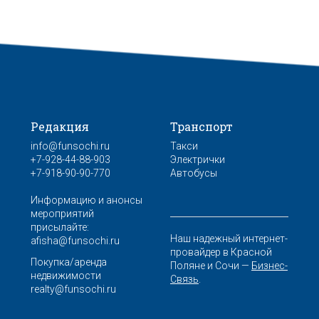
Редакция
Транспорт
info@funsochi.ru
Такси
+7-928-44-88-903
Электрички
+7-918-90-90-770
Автобусы
Информацию и анонсы
мероприятий
присылайте:
Наш надежный интернет-
afisha@funsochi.ru
провайдер в Красной
Покупка/аренда
Поляне и Сочи —
Бизнес-
недвижимости
Связь
.
realty@funsochi.ru