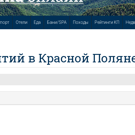
порт
Отели
Еда
Бани/SPA
Походы
Рейтинги КП
Нед
тий в Красной Полян