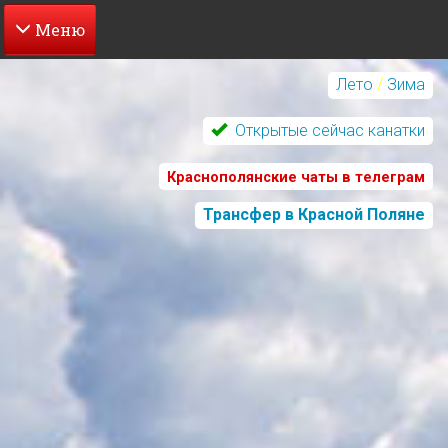
Перейти
к
Лето
/
Зима
основному
содержанию
Открытые сейчас канатки
Краснополянские чаты в телеграм
Трансфер в Красной Поляне