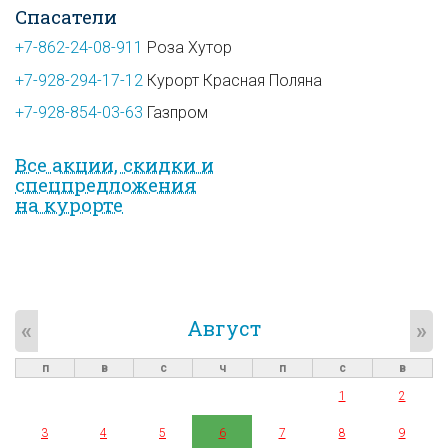
Спасатели
+7-862-24-08-911
Роза Хутор
+7-928-294-17-12
Курорт Красная Поляна
+7-928-854-03-63
Газпром
Все акции, скидки и
спец­предложе­ния
на курорте
Август
«
»
п
в
с
ч
п
с
в
1
2
3
4
5
6
7
8
9