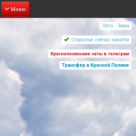
Перейти
к
Лето
/
Зима
основному
содержанию
Открытые сейчас канатки
Краснополянские чаты в телеграм
Трансфер в Красной Поляне