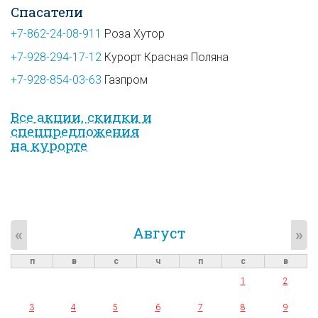
Спасатели
+7-862-24-08-911
Роза Хутор
+7-928-294-17-12
Курорт Красная Поляна
+7-928-854-03-63
Газпром
Все акции, скидки и
спец­предложе­ния
на курорте
Август
«
»
п
в
с
ч
п
с
в
1
2
3
4
5
6
7
8
9