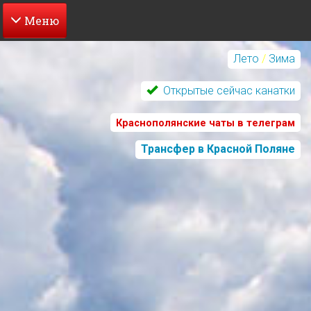
Перейти
к
Лето
/
Зима
основному
содержанию
Открытые сейчас канатки
Краснополянские чаты в телеграм
Трансфер в Красной Поляне