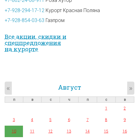
+7-862-24-08-911
Роза Хутор
+7-928-294-17-12
Курорт Красная Поляна
+7-928-854-03-63
Газпром
Все акции, скидки и
спец­предложе­ния
на курорте
Август
«
»
п
в
с
ч
п
с
в
1
2
3
4
5
6
7
8
9
10
11
12
13
14
15
16