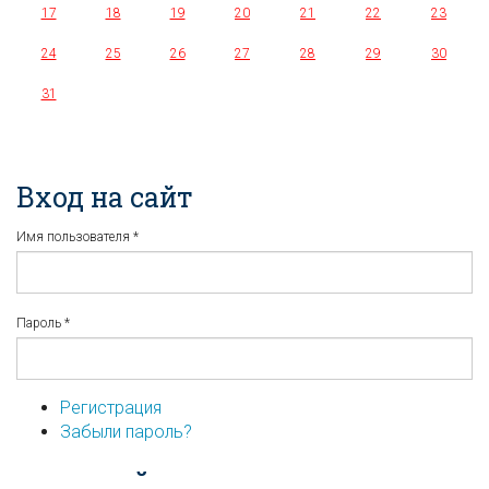
17
18
19
20
21
22
23
24
25
26
27
28
29
30
31
Вход на сайт
Имя пользователя
*
Пароль
*
Регистрация
Забыли пароль?
...или войдите используя