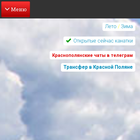
Перейти
к
Лето
/
Зима
основному
содержанию
Открытые сейчас канатки
Краснополянские чаты в телеграм
Трансфер в Красной Поляне