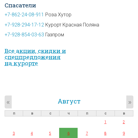
Спасатели
+7-862-24-08-911
Роза Хутор
+7-928-294-17-12
Курорт Красная Поляна
+7-928-854-03-63
Газпром
Все акции, скидки и
спец­предложе­ния
на курорте
Август
«
»
п
в
с
ч
п
с
в
1
2
3
4
5
6
7
8
9