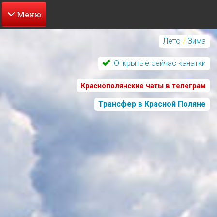
Перейти
к
Лето
/
Зима
основному
содержанию
Открытые сейчас канатки
Краснополянские чаты в телеграм
Трансфер в Красной Поляне