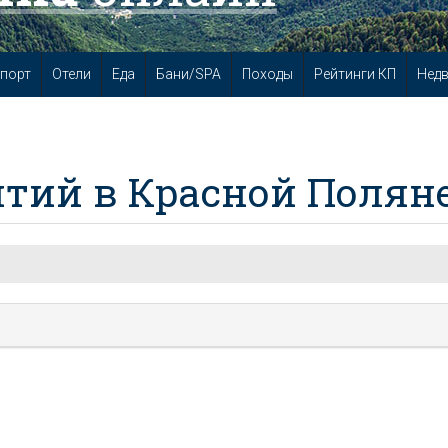
порт
Отели
Еда
Бани/SPA
Походы
Рейтинги КП
Нед
тий в Красной Полян