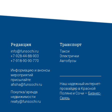
Редакция
Транспорт
info@funsochi.ru
Такси
+7-928-44-88-903
Электрички
+7-918-90-90-770
Автобусы
Информацию и анонсы
мероприятий
присылайте:
Наш надежный интернет-
afisha@funsochi.ru
провайдер в Красной
Покупка/аренда
Поляне и Сочи —
Бизнес-
недвижимости
Связь
.
realty@funsochi.ru