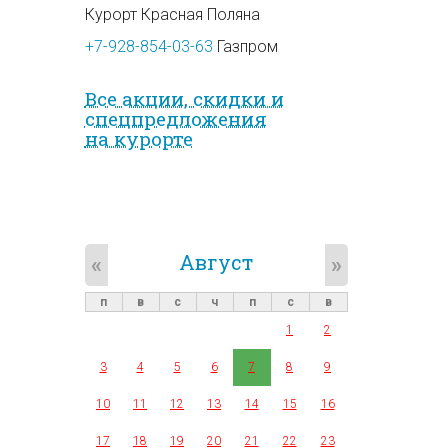
Курорт Красная Поляна
+7-928-854-03-63
Газпром
Все акции, скидки и
спец­предложе­ния
на курорте
Август
«
»
п
в
с
ч
п
с
в
1
2
3
4
5
6
7
8
9
10
11
12
13
14
15
16
17
18
19
20
21
22
23