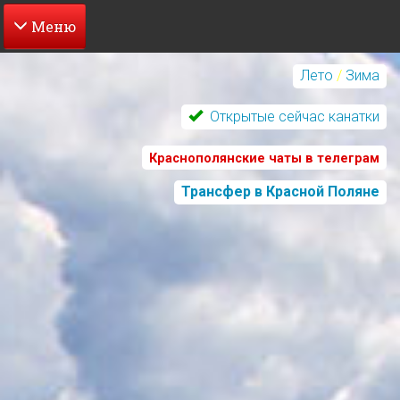
Перейти
к
Лето
/
Зима
основному
содержанию
Открытые сейчас канатки
Краснополянские чаты в телеграм
Трансфер в Красной Поляне