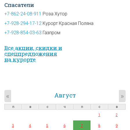
Спасатели
+7-862-24-08-911
Роза Хутор
+7-928-294-17-12
Курорт Красная Поляна
+7-928-854-03-63
Газпром
Все акции, скидки и
спец­предложе­ния
на курорте
Август
«
»
п
в
с
ч
п
с
в
1
2
3
4
5
6
7
8
9