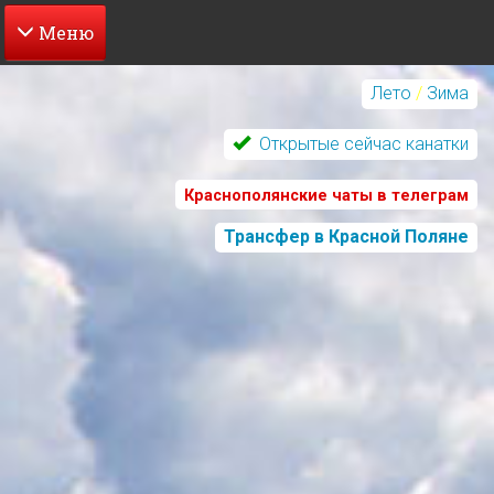
Перейти
к
Лето
/
Зима
основному
содержанию
Открытые сейчас канатки
Краснополянские чаты в телеграм
Трансфер в Красной Поляне