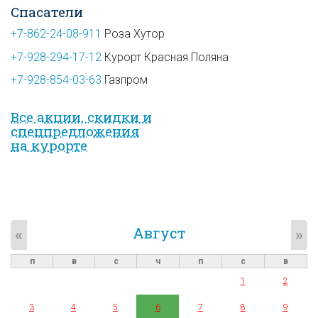
Спасатели
+7-862-24-08-911
Роза Хутор
+7-928-294-17-12
Курорт Красная Поляна
+7-928-854-03-63
Газпром
Все акции, скидки и
спец­предложе­ния
на курорте
Август
«
»
п
в
с
ч
п
с
в
1
2
3
4
5
6
7
8
9