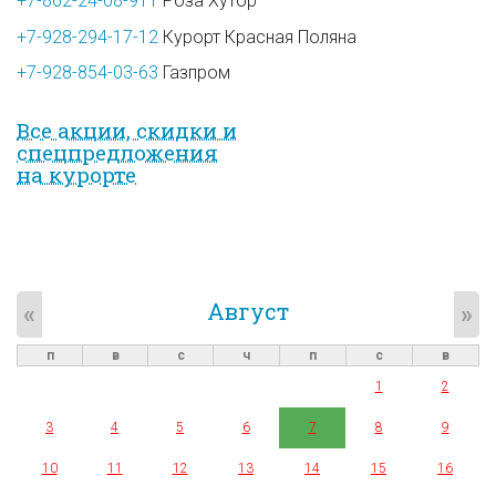
+7-862-24-08-911
Роза Хутор
+7-928-294-17-12
Курорт Красная Поляна
+7-928-854-03-63
Газпром
Все акции, скидки и
спец­предложе­ния
на курорте
Август
«
»
п
в
с
ч
п
с
в
1
2
3
4
5
6
7
8
9
10
11
12
13
14
15
16