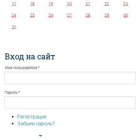
17
18
19
20
21
22
23
24
25
26
27
28
29
30
31
Вход на сайт
Имя пользователя
*
Пароль
*
Регистрация
Забыли пароль?
...или войдите используя