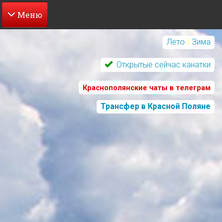
Перейти
к
Лето
/
Зима
основному
содержанию
Открытые сейчас канатки
Краснополянские чаты в телеграм
Трансфер в Красной Поляне