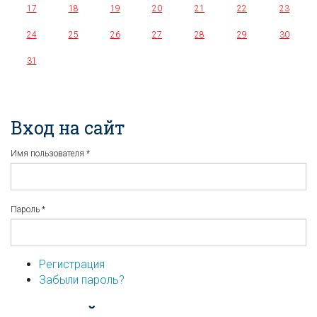
17
18
19
20
21
22
23
24
25
26
27
28
29
30
31
Вход на сайт
Имя пользователя
*
Пароль
*
Регистрация
Забыли пароль?
...или войдите используя