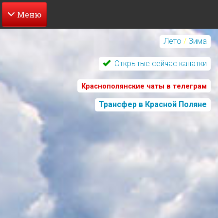
Перейти
к
Лето
/
Зима
основному
содержанию
Открытые сейчас канатки
Краснополянские чаты в телеграм
Трансфер в Красной Поляне