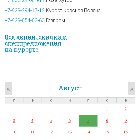
+7-862-24-08-911
Роза Хутор
+7-928-294-17-12
Курорт Красная Поляна
+7-928-854-03-63
Газпром
Все акции, скидки и
спец­предложе­ния
на курорте
Август
«
»
п
в
с
ч
п
с
в
1
2
3
4
5
6
7
8
9
10
11
12
13
14
15
16