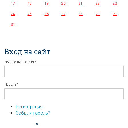
17
18
19
20
21
22
23
24
25
26
27
28
29
30
31
Вход на сайт
Имя пользователя
*
Пароль
*
Регистрация
Забыли пароль?
...или войдите используя