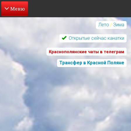
Перейти
к
Лето
/
Зима
основному
содержанию
Открытые сейчас канатки
Краснополянские чаты в телеграм
Трансфер в Красной Поляне