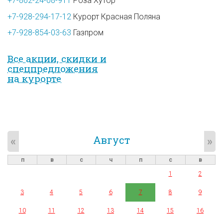
+7-862-24-08-911
Роза Хутор
+7-928-294-17-12
Курорт Красная Поляна
+7-928-854-03-63
Газпром
Все акции, скидки и
спец­предложе­ния
на курорте
Август
«
»
п
в
с
ч
п
с
в
1
2
3
4
5
6
7
8
9
10
11
12
13
14
15
16