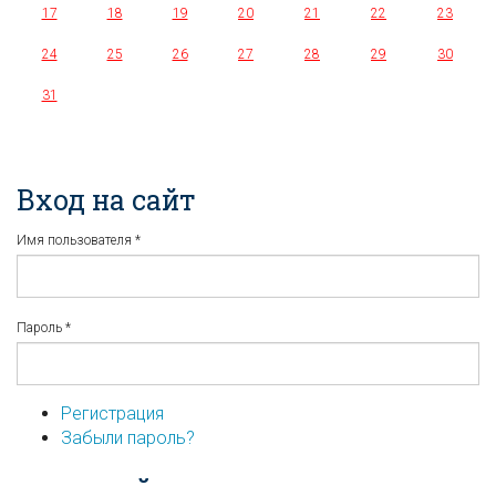
17
18
19
20
21
22
23
24
25
26
27
28
29
30
31
Вход на сайт
Имя пользователя
*
Пароль
*
Регистрация
Забыли пароль?
...или войдите используя