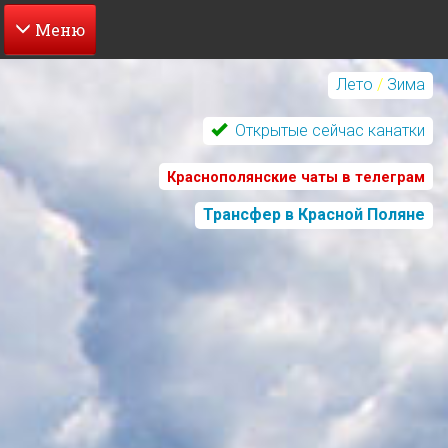
Перейти
к
Лето
/
Зима
основному
содержанию
Открытые сейчас канатки
Краснополянские чаты в телеграм
Трансфер в Красной Поляне