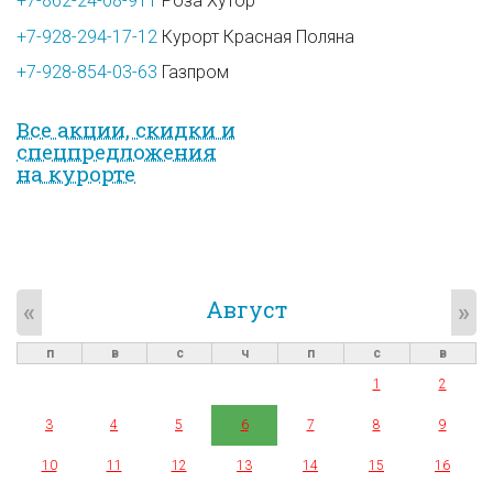
+7-862-24-08-911
Роза Хутор
+7-928-294-17-12
Курорт Красная Поляна
+7-928-854-03-63
Газпром
Все акции, скидки и
спец­предложе­ния
на курорте
Август
«
»
п
в
с
ч
п
с
в
1
2
3
4
5
6
7
8
9
10
11
12
13
14
15
16