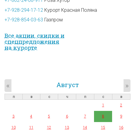
+7-862-24-08-911
Роза Хутор
+7-928-294-17-12
Курорт Красная Поляна
+7-928-854-03-63
Газпром
Все акции, скидки и
спец­предложе­ния
на курорте
Август
«
»
п
в
с
ч
п
с
в
1
2
3
4
5
6
7
8
9
10
11
12
13
14
15
16