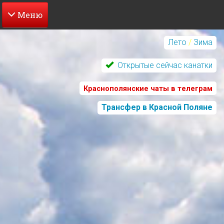
Перейти
к
Лето
/
Зима
основному
содержанию
Открытые сейчас канатки
Краснополянские чаты в телеграм
Трансфер в Красной Поляне