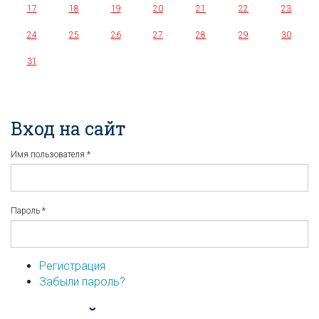
17
18
19
20
21
22
23
24
25
26
27
28
29
30
31
Вход на сайт
Имя пользователя
*
Пароль
*
Регистрация
Забыли пароль?
...или войдите используя