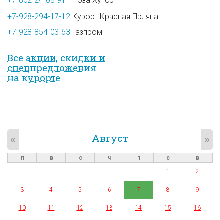
+7-862-24-08-911
Роза Хутор
+7-928-294-17-12
Курорт Красная Поляна
+7-928-854-03-63
Газпром
Все акции, скидки и
спец­предложе­ния
на курорте
Август
«
»
п
в
с
ч
п
с
в
1
2
3
4
5
6
7
8
9
10
11
12
13
14
15
16