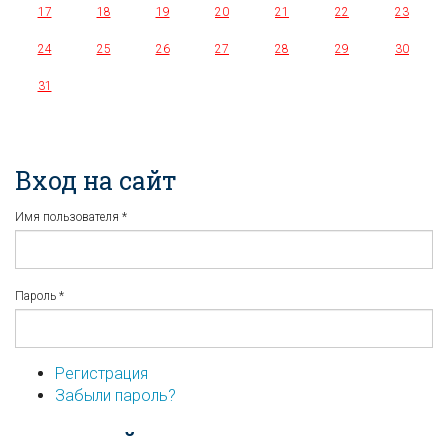
17
18
19
20
21
22
23
24
25
26
27
28
29
30
31
Вход на сайт
Имя пользователя
*
Пароль
*
Регистрация
Забыли пароль?
...или войдите используя