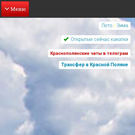
Перейти
к
Лето
/
Зима
основному
содержанию
Открытые сейчас канатки
Краснополянские чаты в телеграм
Трансфер в Красной Поляне