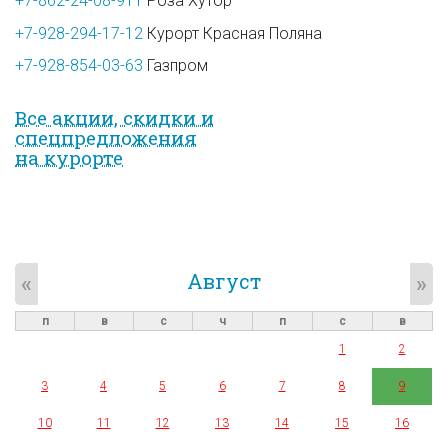
+7-862-24-08-911
Роза Хутор
+7-928-294-17-12
Курорт Красная Поляна
+7-928-854-03-63
Газпром
Все акции, скидки и
спец­предложе­ния
на курорте
Август
«
»
п
в
с
ч
п
с
в
1
2
3
4
5
6
7
8
9
10
11
12
13
14
15
16