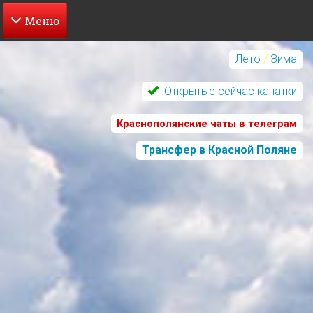
Перейти
к
Лето
/
Зима
основному
содержанию
Открытые сейчас канатки
Краснополянские чаты в телеграм
Трансфер в Красной Поляне