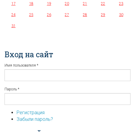
17
18
19
20
21
22
23
24
25
26
27
28
29
30
31
Вход на сайт
Имя пользователя
*
Пароль
*
Регистрация
Забыли пароль?
...или войдите используя