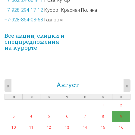
+7-862-24-08-911
Роза Хутор
+7-928-294-17-12
Курорт Красная Поляна
+7-928-854-03-63
Газпром
Все акции, скидки и
спец­предложе­ния
на курорте
Август
«
»
п
в
с
ч
п
с
в
1
2
3
4
5
6
7
8
9
10
11
12
13
14
15
16