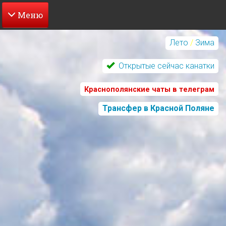
Перейти
к
Лето
/
Зима
основному
содержанию
Открытые сейчас канатки
Краснополянские чаты в телеграм
Трансфер в Красной Поляне