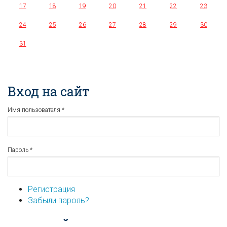
17
18
19
20
21
22
23
24
25
26
27
28
29
30
31
Вход на сайт
Имя пользователя
*
Пароль
*
Регистрация
Забыли пароль?
...или войдите используя