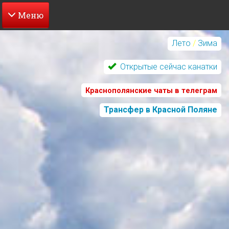
Перейти
к
Лето
/
Зима
основному
содержанию
Открытые сейчас канатки
Краснополянские чаты в телеграм
Трансфер в Красной Поляне