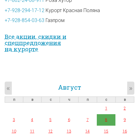
+7-862-24-08-911
Роза Хутор
+7-928-294-17-12
Курорт Красная Поляна
+7-928-854-03-63
Газпром
Все акции, скидки и
спец­предложе­ния
на курорте
Август
«
»
п
в
с
ч
п
с
в
1
2
3
4
5
6
7
8
9
10
11
12
13
14
15
16