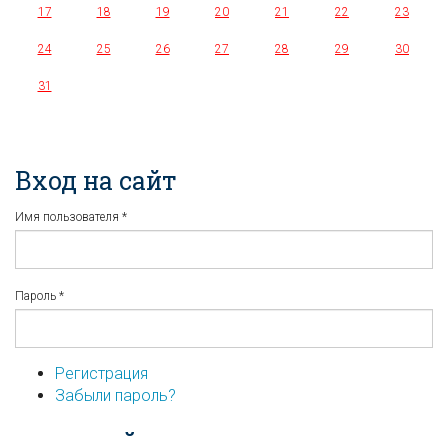
17
18
19
20
21
22
23
24
25
26
27
28
29
30
31
Вход на сайт
Имя пользователя
*
Пароль
*
Регистрация
Забыли пароль?
...или войдите используя