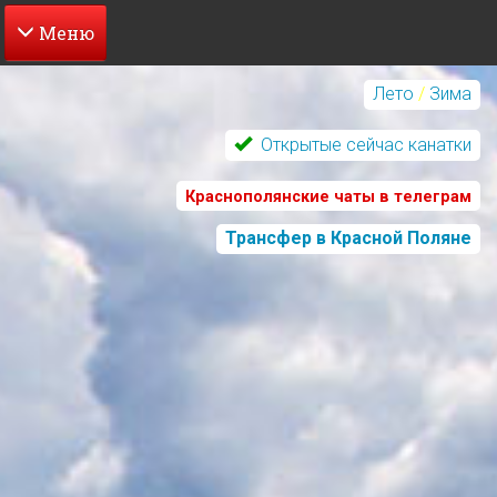
Перейти
к
Лето
/
Зима
основному
содержанию
Открытые сейчас канатки
Краснополянские чаты в телеграм
Трансфер в Красной Поляне