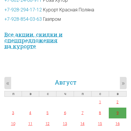
+7-862-24-08-911
Роза Хутор
+7-928-294-17-12
Курорт Красная Поляна
+7-928-854-03-63
Газпром
Все акции, скидки и
спец­предложе­ния
на курорте
Август
«
»
п
в
с
ч
п
с
в
1
2
3
4
5
6
7
8
9
10
11
12
13
14
15
16