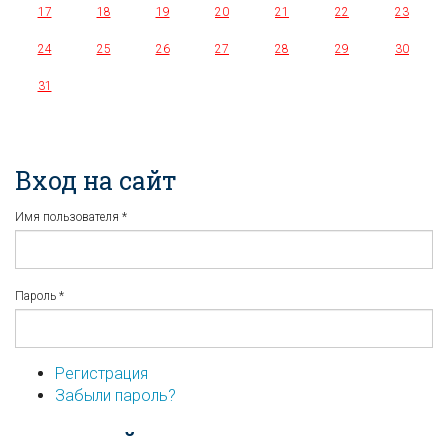
17
18
19
20
21
22
23
24
25
26
27
28
29
30
31
Вход на сайт
Имя пользователя
*
Пароль
*
Регистрация
Забыли пароль?
...или войдите используя