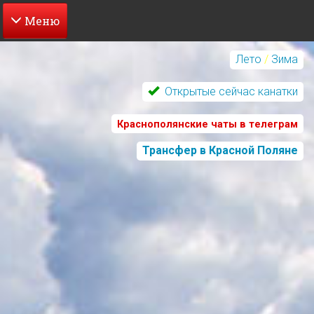
Перейти
к
Лето
/
Зима
основному
содержанию
Открытые сейчас канатки
Краснополянские чаты в телеграм
Трансфер в Красной Поляне