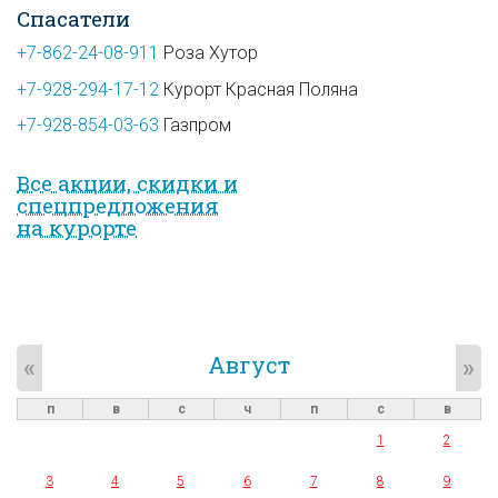
Спасатели
+7-862-24-08-911
Роза Хутор
+7-928-294-17-12
Курорт Красная Поляна
+7-928-854-03-63
Газпром
Все акции, скидки и
спец­предложе­ния
на курорте
Август
«
»
п
в
с
ч
п
с
в
1
2
3
4
5
6
7
8
9