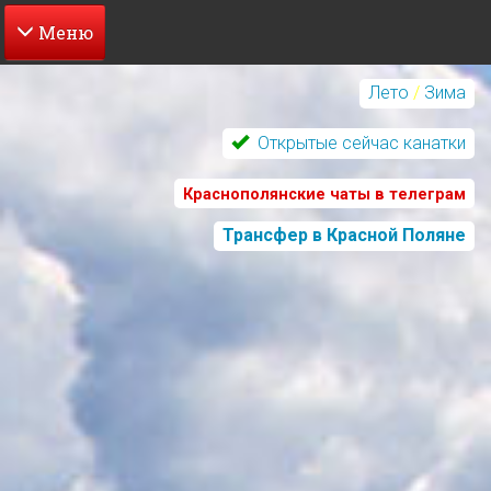
Перейти
к
Лето
/
Зима
основному
содержанию
Открытые сейчас канатки
Краснополянские чаты в телеграм
Трансфер в Красной Поляне