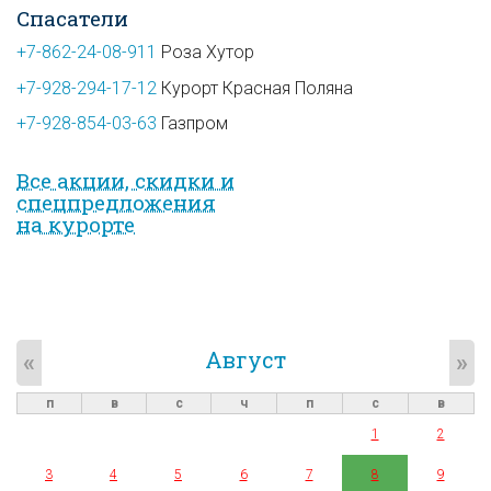
Спасатели
+7-862-24-08-911
Роза Хутор
+7-928-294-17-12
Курорт Красная Поляна
+7-928-854-03-63
Газпром
Все акции, скидки и
спец­предложе­ния
на курорте
Август
«
»
п
в
с
ч
п
с
в
1
2
3
4
5
6
7
8
9