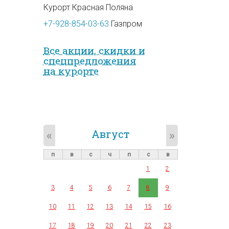
Курорт Красная Поляна
+7-928-854-03-63
Газпром
Все акции, скидки и
спец­предложе­ния
на курорте
Август
«
»
п
в
с
ч
п
с
в
1
2
3
4
5
6
7
8
9
10
11
12
13
14
15
16
17
18
19
20
21
22
23