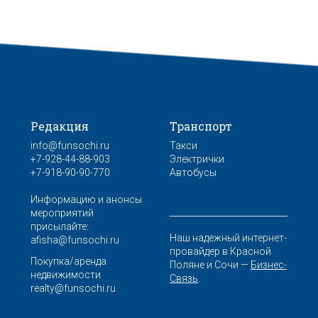
Редакция
Транспорт
info@funsochi.ru
Такси
+7-928-44-88-903
Электрички
+7-918-90-90-770
Автобусы
Информацию и анонсы
мероприятий
присылайте:
Наш надежный интернет-
afisha@funsochi.ru
провайдер в Красной
Покупка/аренда
Поляне и Сочи —
Бизнес-
недвижимости
Связь
.
realty@funsochi.ru