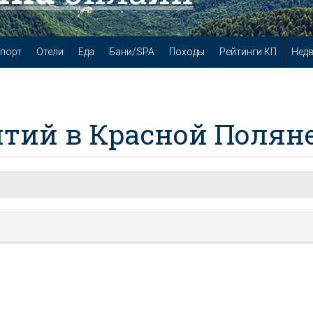
порт
Отели
Еда
Бани/SPA
Походы
Рейтинги КП
Нед
тий в Красной Полян