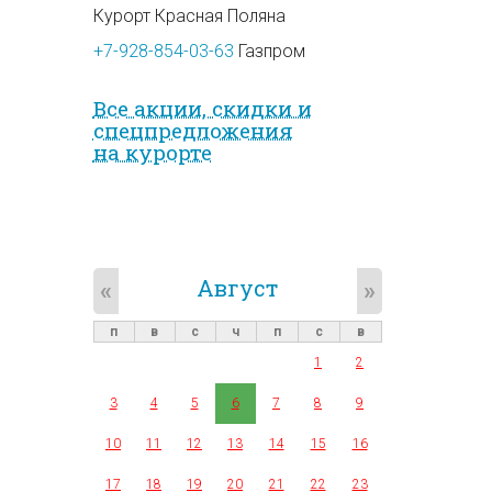
Курорт Красная Поляна
+7-928-854-03-63
Газпром
Все акции, скидки и
спец­предложе­ния
на курорте
Август
«
»
п
в
с
ч
п
с
в
1
2
3
4
5
6
7
8
9
10
11
12
13
14
15
16
17
18
19
20
21
22
23