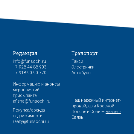
Редакция
Транспорт
info@funsochi.ru
Такси
+7-928-44-88-903
Электрички
+7-918-90-90-770
Автобусы
Информацию и анонсы
мероприятий
присылайте:
Наш надежный интернет-
afisha@funsochi.ru
провайдер в Красной
Покупка/аренда
Поляне и Сочи —
Бизнес-
недвижимости
Связь
.
realty@funsochi.ru