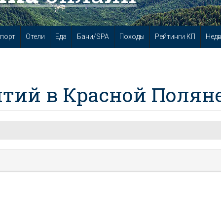
порт
Отели
Еда
Бани/SPA
Походы
Рейтинги КП
Нед
тий в Красной Полян