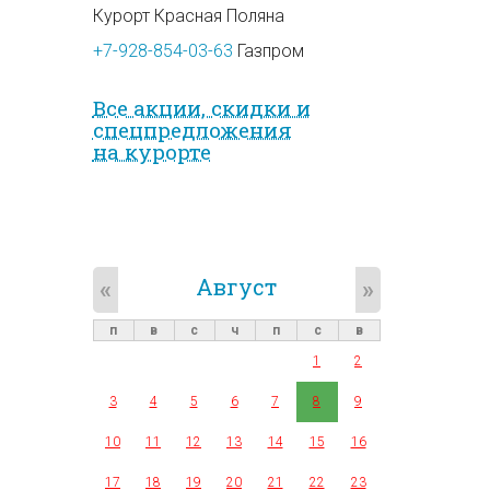
Курорт Красная Поляна
+7-928-854-03-63
Газпром
Все акции, скидки и
спец­предложе­ния
на курорте
Август
«
»
п
в
с
ч
п
с
в
1
2
3
4
5
6
7
8
9
10
11
12
13
14
15
16
17
18
19
20
21
22
23