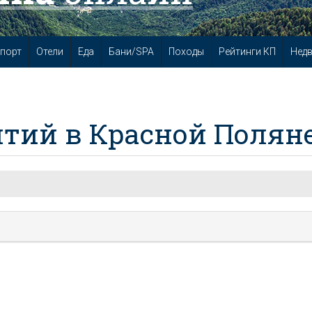
порт
Отели
Еда
Бани/SPA
Походы
Рейтинги КП
Нед
тий в Красной Полян