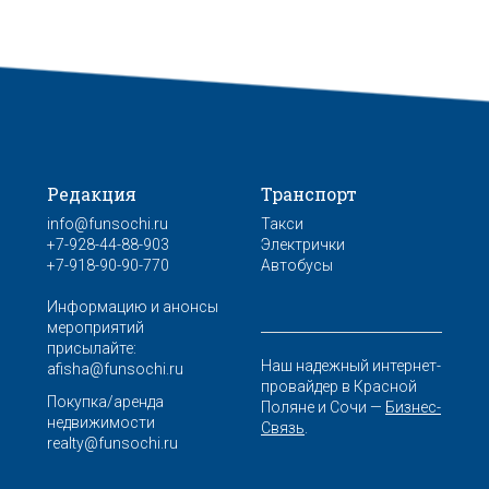
Редакция
Транспорт
info@funsochi.ru
Такси
+7-928-44-88-903
Электрички
+7-918-90-90-770
Автобусы
Информацию и анонсы
мероприятий
присылайте:
Наш надежный интернет-
afisha@funsochi.ru
провайдер в Красной
Покупка/аренда
Поляне и Сочи —
Бизнес-
недвижимости
Связь
.
realty@funsochi.ru