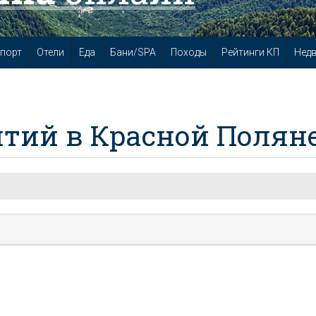
порт
Отели
Еда
Бани/SPA
Походы
Рейтинги КП
Нед
тий в Красной Полян