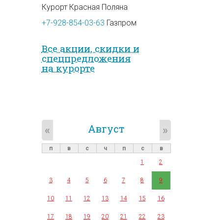
Курорт Красная Поляна
+7-928-854-03-63
Газпром
Все акции, скидки и
спец­предложе­ния
на курорте
Август
«
»
п
в
с
ч
п
с
в
1
2
3
4
5
6
7
8
9
10
11
12
13
14
15
16
17
18
19
20
21
22
23