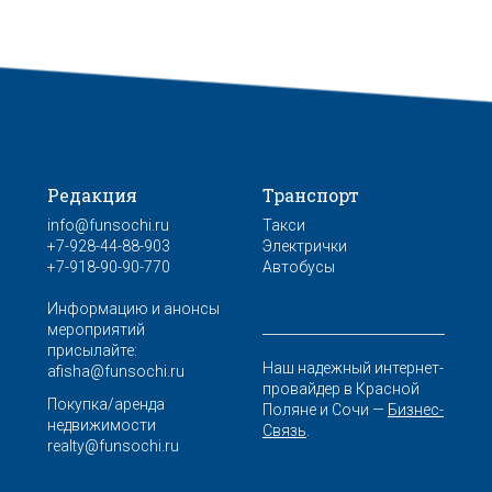
Редакция
Транспорт
info@funsochi.ru
Такси
+7-928-44-88-903
Электрички
+7-918-90-90-770
Автобусы
Информацию и анонсы
мероприятий
присылайте:
Наш надежный интернет-
afisha@funsochi.ru
провайдер в Красной
Покупка/аренда
Поляне и Сочи —
Бизнес-
недвижимости
Связь
.
realty@funsochi.ru