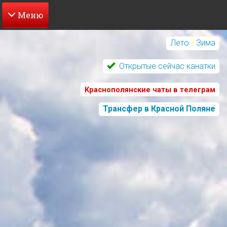
Перейти
к
Лето
/
Зима
основному
содержанию
Открытые сейчас канатки
Краснополянские чаты в телеграм
Трансфер в Красной Поляне