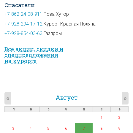
Спасатели
+7-862-24-08-911
Роза Хутор
+7-928-294-17-12
Курорт Красная Поляна
+7-928-854-03-63
Газпром
Все акции, скидки и
спец­предложе­ния
на курорте
Август
«
»
п
в
с
ч
п
с
в
1
2
3
4
5
6
7
8
9