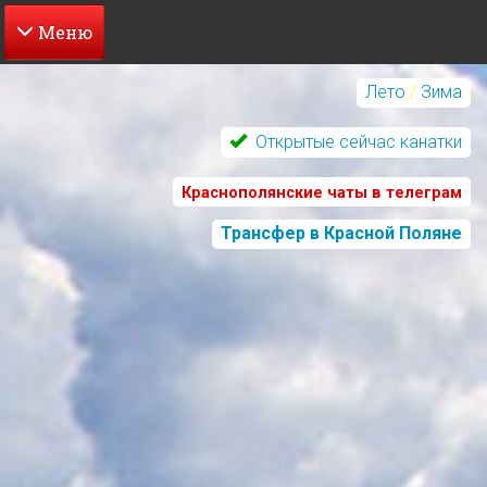
Перейти
к
Лето
/
Зима
основному
содержанию
Открытые сейчас канатки
Краснополянские чаты в телеграм
Трансфер в Красной Поляне