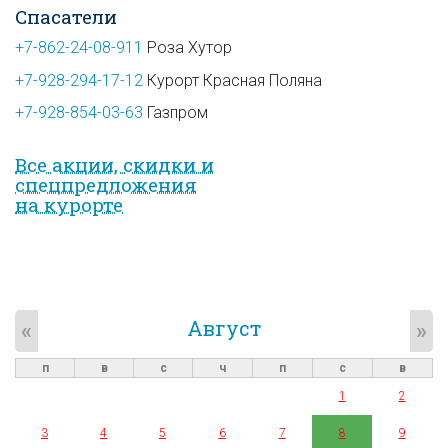
Спасатели
+7-862-24-08-911
Роза Хутор
+7-928-294-17-12
Курорт Красная Поляна
+7-928-854-03-63
Газпром
Все акции, скидки и
спец­предложе­ния
на курорте
Август
«
»
п
в
с
ч
п
с
в
1
2
3
4
5
6
7
8
9