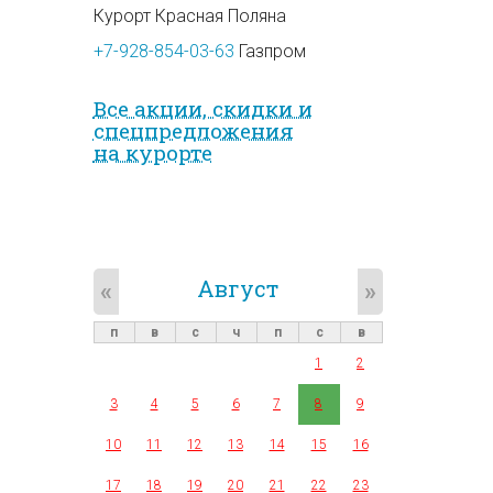
Курорт Красная Поляна
+7-928-854-03-63
Газпром
Все акции, скидки и
спец­предложе­ния
на курорте
Август
«
»
п
в
с
ч
п
с
в
1
2
3
4
5
6
7
8
9
10
11
12
13
14
15
16
17
18
19
20
21
22
23