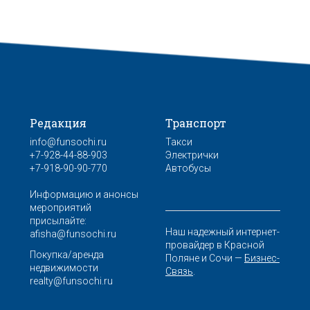
Редакция
Транспорт
info@funsochi.ru
Такси
+7-928-44-88-903
Электрички
+7-918-90-90-770
Автобусы
Информацию и анонсы
мероприятий
присылайте:
Наш надежный интернет-
afisha@funsochi.ru
провайдер в Красной
Покупка/аренда
Поляне и Сочи —
Бизнес-
недвижимости
Связь
.
realty@funsochi.ru