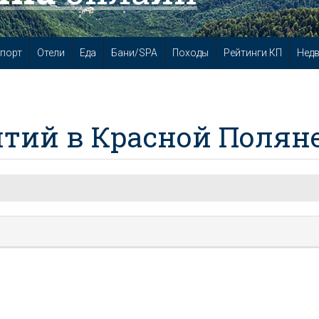
порт
Отели
Еда
Бани/SPA
Походы
Рейтинги КП
Нед
тий в Красной Полян