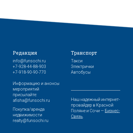
Редакция
Транспорт
info@funsochi.ru
Такси
+7-928-44-88-903
Электрички
+7-918-90-90-770
Автобусы
Информацию и анонсы
мероприятий
присылайте:
Наш надежный интернет-
afisha@funsochi.ru
провайдер в Красной
Покупка/аренда
Поляне и Сочи —
Бизнес-
недвижимости
Связь
.
realty@funsochi.ru