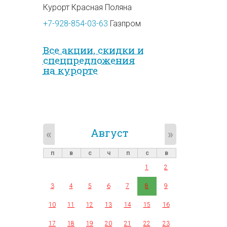
Курорт Красная Поляна
+7-928-854-03-63
Газпром
Все акции, скидки и
спец­предложе­ния
на курорте
Август
«
»
п
в
с
ч
п
с
в
1
2
3
4
5
6
7
8
9
10
11
12
13
14
15
16
17
18
19
20
21
22
23