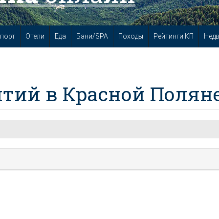
порт
Отели
Еда
Бани/SPA
Походы
Рейтинги КП
Нед
тий в Красной Полян