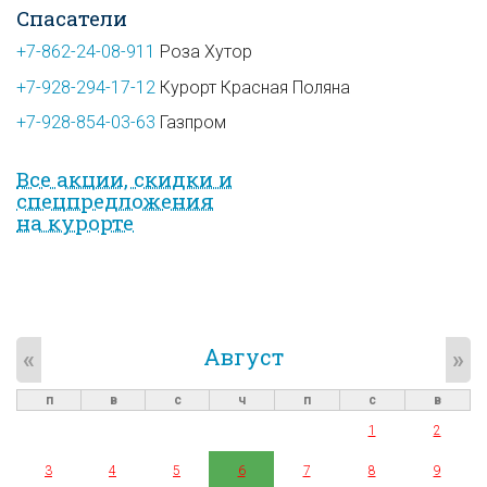
Спасатели
+7-862-24-08-911
Роза Хутор
+7-928-294-17-12
Курорт Красная Поляна
+7-928-854-03-63
Газпром
Все акции, скидки и
спец­предложе­ния
на курорте
Август
«
»
п
в
с
ч
п
с
в
1
2
3
4
5
6
7
8
9