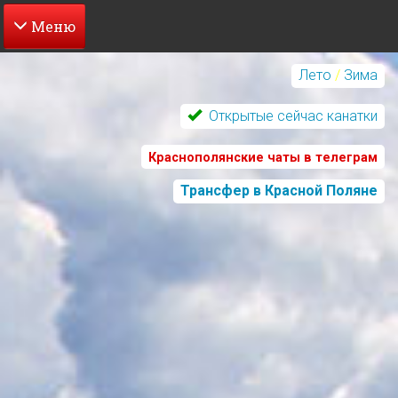
Перейти
к
Лето
/
Зима
основному
содержанию
Открытые сейчас канатки
Краснополянские чаты в телеграм
Трансфер в Красной Поляне