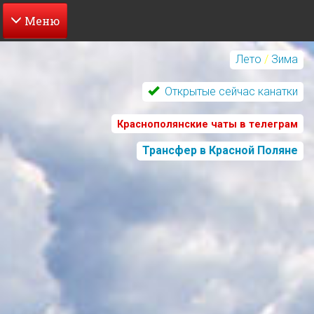
Перейти
к
Лето
/
Зима
основному
содержанию
Открытые сейчас канатки
Краснополянские чаты в телеграм
Трансфер в Красной Поляне