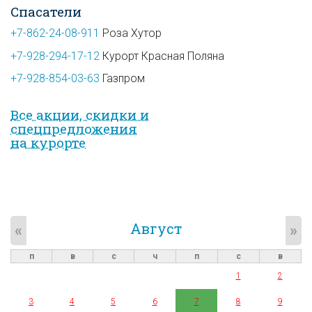
Спасатели
+7-862-24-08-911
Роза Хутор
+7-928-294-17-12
Курорт Красная Поляна
+7-928-854-03-63
Газпром
Все акции, скидки и
спец­предложе­ния
на курорте
Август
«
»
п
в
с
ч
п
с
в
1
2
3
4
5
6
7
8
9