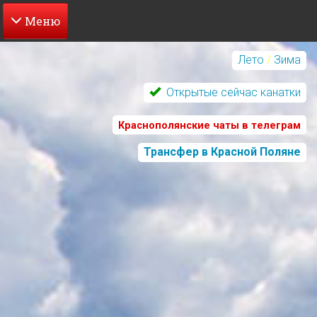
Перейти
к
Лето
/
Зима
основному
содержанию
Открытые сейчас канатки
Краснополянские чаты в телеграм
Трансфер в Красной Поляне