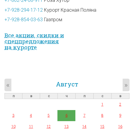
+7-862-24-08-911
Роза Хутор
+7-928-294-17-12
Курорт Красная Поляна
+7-928-854-03-63
Газпром
Все акции, скидки и
спец­предложе­ния
на курорте
Август
«
»
п
в
с
ч
п
с
в
1
2
3
4
5
6
7
8
9
10
11
12
13
14
15
16