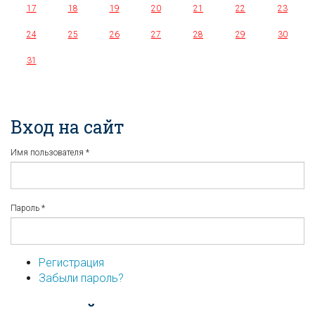
17
18
19
20
21
22
23
24
25
26
27
28
29
30
31
Вход на сайт
Имя пользователя
*
Пароль
*
Регистрация
Забыли пароль?
...или войдите используя