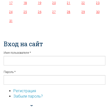
17
18
19
20
21
22
23
24
25
26
27
28
29
30
31
Вход на сайт
Имя пользователя
*
Пароль
*
Регистрация
Забыли пароль?
...или войдите используя