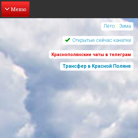
Перейти
к
Лето
/
Зима
основному
содержанию
Открытые сейчас канатки
Краснополянские чаты в телеграм
Трансфер в Красной Поляне