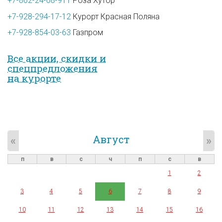
+7-862-24-08-911
Роза Хутор
+7-928-294-17-12
Курорт Красная Поляна
+7-928-854-03-63
Газпром
Все акции, скидки и
спец­предложе­ния
на курорте
Август
«
»
п
в
с
ч
п
с
в
1
2
3
4
5
6
7
8
9
10
11
12
13
14
15
16