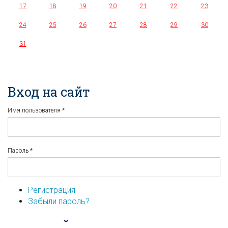
17
18
19
20
21
22
23
24
25
26
27
28
29
30
31
Вход на сайт
Имя пользователя
*
Пароль
*
Регистрация
Забыли пароль?
...или войдите используя