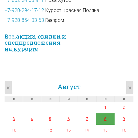
+7-862-24-08-911
Роза Хутор
+7-928-294-17-12
Курорт Красная Поляна
+7-928-854-03-63
Газпром
Все акции, скидки и
спец­предложе­ния
на курорте
Август
«
»
п
в
с
ч
п
с
в
1
2
3
4
5
6
7
8
9
10
11
12
13
14
15
16