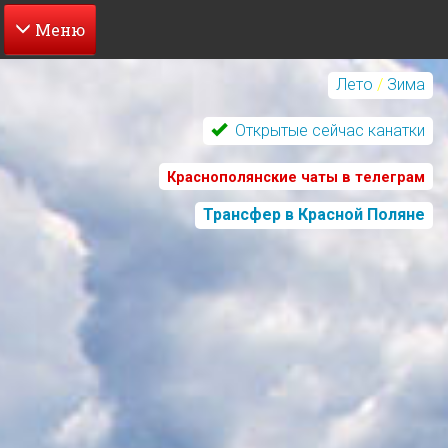
Перейти
к
Лето
/
Зима
основному
содержанию
Открытые сейчас канатки
Краснополянские чаты в телеграм
Трансфер в Красной Поляне