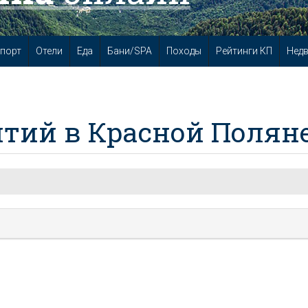
порт
Отели
Еда
Бани/SPA
Походы
Рейтинги КП
Нед
тий в Красной Полян