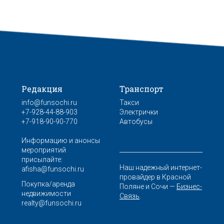
Редакция
Транспорт
info@funsochi.ru
Такси
+7-928-44-88-903
Электрички
+7-918-90-90-770
Автобусы
Информацию и анонсы
мероприятий
присылайте:
Наш надежный интернет-
afisha@funsochi.ru
провайдер в Красной
Покупка/аренда
Поляне и Сочи —
Бизнес-
недвижимости
Связь
.
realty@funsochi.ru