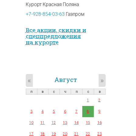
Курорт Красная Поляна
+7-928-854-03-63
Газпром
Все акции, скидки и
спец­предложе­ния
на курорте
Август
«
»
п
в
с
ч
п
с
в
1
2
3
4
5
6
7
8
9
10
11
12
13
14
15
16
17
18
19
20
21
22
23