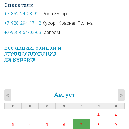
Спасатели
+7-862-24-08-911
Роза Хутор
+7-928-294-17-12
Курорт Красная Поляна
+7-928-854-03-63
Газпром
Все акции, скидки и
спец­предложе­ния
на курорте
Август
«
»
п
в
с
ч
п
с
в
1
2
3
4
5
6
7
8
9