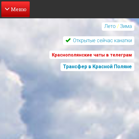
Перейти
к
Лето
/
Зима
основному
содержанию
Открытые сейчас канатки
Краснополянские чаты в телеграм
Трансфер в Красной Поляне