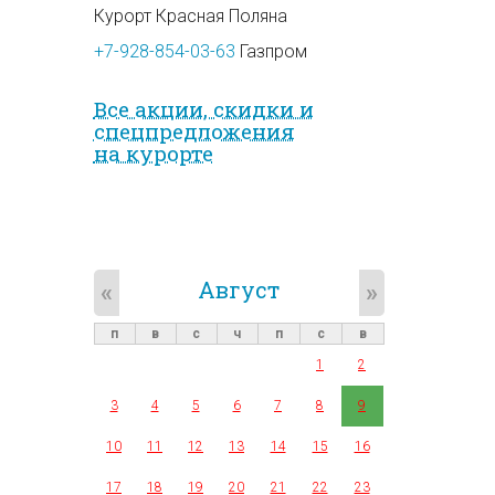
Курорт Красная Поляна
+7-928-854-03-63
Газпром
Все акции, скидки и
спец­предложе­ния
на курорте
Август
«
»
п
в
с
ч
п
с
в
1
2
3
4
5
6
7
8
9
10
11
12
13
14
15
16
17
18
19
20
21
22
23