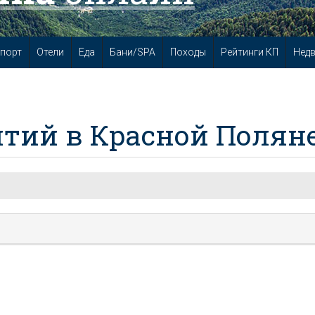
порт
Отели
Еда
Бани/SPA
Походы
Рейтинги КП
Нед
тий в Красной Полян