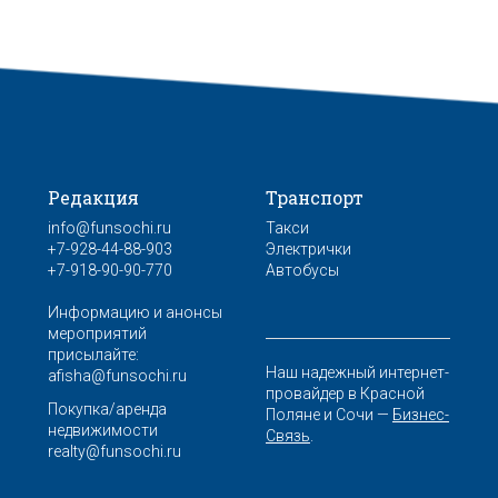
Редакция
Транспорт
info@funsochi.ru
Такси
+7-928-44-88-903
Электрички
+7-918-90-90-770
Автобусы
Информацию и анонсы
мероприятий
присылайте:
Наш надежный интернет-
afisha@funsochi.ru
провайдер в Красной
Покупка/аренда
Поляне и Сочи —
Бизнес-
недвижимости
Связь
.
realty@funsochi.ru