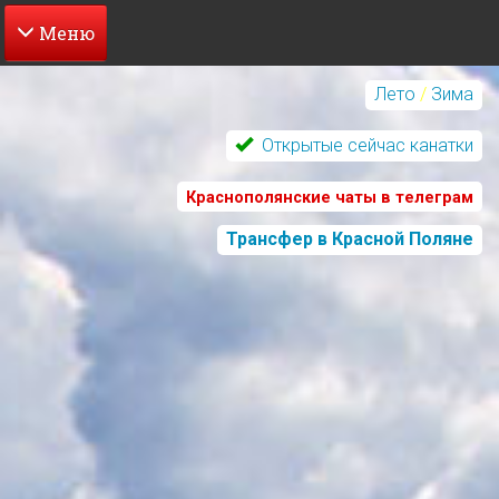
Перейти
к
Лето
/
Зима
основному
содержанию
Открытые сейчас канатки
Краснополянские чаты в телеграм
Трансфер в Красной Поляне