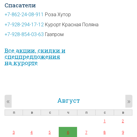
Спасатели
+7-862-24-08-911
Роза Хутор
+7-928-294-17-12
Курорт Красная Поляна
+7-928-854-03-63
Газпром
Все акции, скидки и
спец­предложе­ния
на курорте
Август
«
»
п
в
с
ч
п
с
в
1
2
3
4
5
6
7
8
9