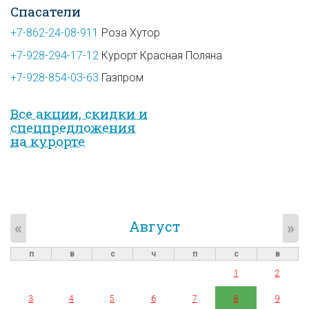
Спасатели
+7-862-24-08-911
Роза Хутор
+7-928-294-17-12
Курорт Красная Поляна
+7-928-854-03-63
Газпром
Все акции, скидки и
спец­предложе­ния
на курорте
Август
«
»
п
в
с
ч
п
с
в
1
2
3
4
5
6
7
8
9