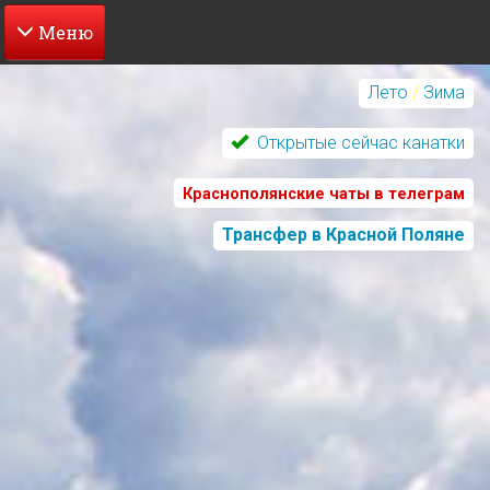
Перейти
к
Лето
/
Зима
основному
содержанию
Открытые сейчас канатки
Краснополянские чаты в телеграм
Трансфер в Красной Поляне