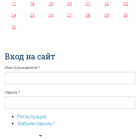
17
18
19
20
21
22
23
24
25
26
27
28
29
30
31
Вход на сайт
Имя пользователя
*
Пароль
*
Регистрация
Забыли пароль?
...или войдите используя