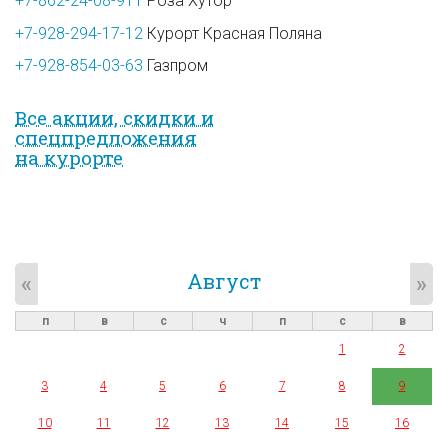
+7-862-24-08-911
Роза Хутор
+7-928-294-17-12
Курорт Красная Поляна
+7-928-854-03-63
Газпром
Все акции, скидки и
спец­предложе­ния
на курорте
Август
«
»
п
в
с
ч
п
с
в
1
2
3
4
5
6
7
8
9
10
11
12
13
14
15
16