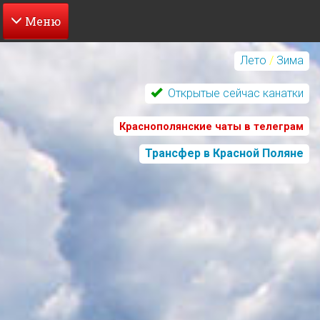
Перейти
к
Лето
/
Зима
основному
содержанию
Открытые сейчас канатки
Краснополянские чаты в телеграм
Трансфер в Красной Поляне