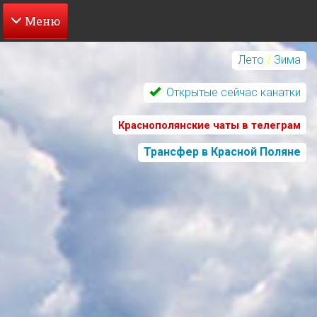
Перейти
к
Лето
/
Зима
основному
содержанию
Открытые сейчас канатки
Краснополянские чаты в телеграм
Трансфер в Красной Поляне