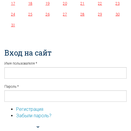
17
18
19
20
21
22
23
24
25
26
27
28
29
30
31
Вход на сайт
Имя пользователя
*
Пароль
*
Регистрация
Забыли пароль?
...или войдите используя