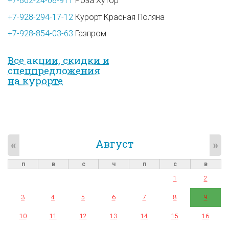
+7-862-24-08-911
Роза Хутор
+7-928-294-17-12
Курорт Красная Поляна
+7-928-854-03-63
Газпром
Все акции, скидки и
спец­предложе­ния
на курорте
Август
«
»
п
в
с
ч
п
с
в
1
2
3
4
5
6
7
8
9
10
11
12
13
14
15
16