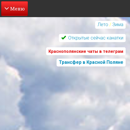
Перейти
к
Лето
/
Зима
основному
содержанию
Открытые сейчас канатки
Краснополянские чаты в телеграм
Трансфер в Красной Поляне