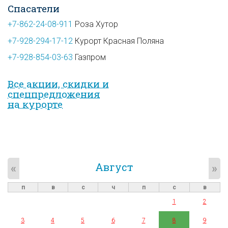
Спасатели
+7-862-24-08-911
Роза Хутор
+7-928-294-17-12
Курорт Красная Поляна
+7-928-854-03-63
Газпром
Все акции, скидки и
спец­предложе­ния
на курорте
Август
«
»
п
в
с
ч
п
с
в
1
2
3
4
5
6
7
8
9