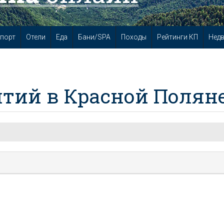
порт
Отели
Еда
Бани/SPA
Походы
Рейтинги КП
Нед
тий в Красной Полян