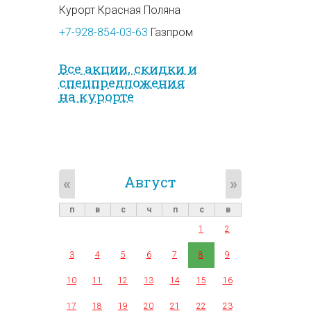
Курорт Красная Поляна
+7-928-854-03-63
Газпром
Все акции, скидки и
спец­предложе­ния
на курорте
Август
«
»
п
в
с
ч
п
с
в
1
2
3
4
5
6
7
8
9
10
11
12
13
14
15
16
17
18
19
20
21
22
23