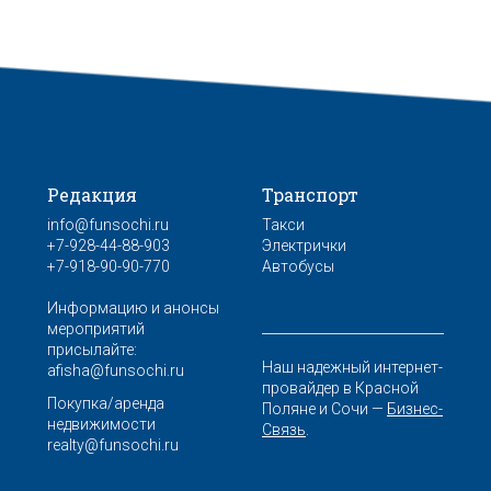
Редакция
Транспорт
info@funsochi.ru
Такси
+7-928-44-88-903
Электрички
+7-918-90-90-770
Автобусы
Информацию и анонсы
мероприятий
присылайте:
Наш надежный интернет-
afisha@funsochi.ru
провайдер в Красной
Покупка/аренда
Поляне и Сочи —
Бизнес-
недвижимости
Связь
.
realty@funsochi.ru