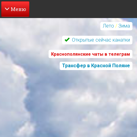
Перейти
к
Лето
/
Зима
основному
содержанию
Открытые сейчас канатки
Краснополянские чаты в телеграм
Трансфер в Красной Поляне