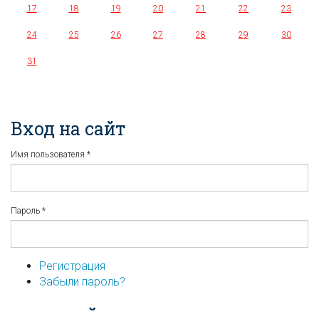
17
18
19
20
21
22
23
24
25
26
27
28
29
30
31
Вход на сайт
Имя пользователя
*
Пароль
*
Регистрация
Забыли пароль?
...или войдите используя