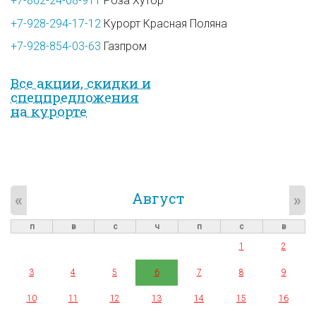
+7-862-24-08-911
Роза Хутор
+7-928-294-17-12
Курорт Красная Поляна
+7-928-854-03-63
Газпром
Все акции, скидки и
спец­предложе­ния
на курорте
Август
«
»
п
в
с
ч
п
с
в
1
2
3
4
5
6
7
8
9
10
11
12
13
14
15
16