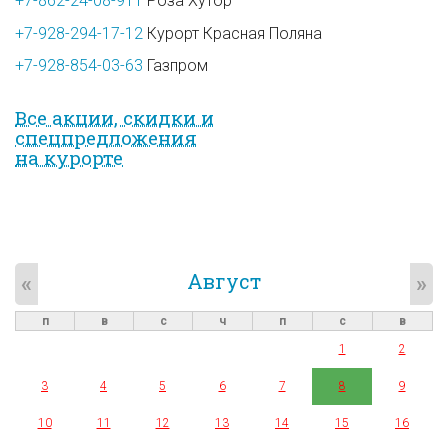
+7-862-24-08-911
Роза Хутор
+7-928-294-17-12
Курорт Красная Поляна
+7-928-854-03-63
Газпром
Все акции, скидки и
спец­предложе­ния
на курорте
Август
«
»
п
в
с
ч
п
с
в
1
2
3
4
5
6
7
8
9
10
11
12
13
14
15
16