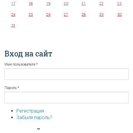
17
18
19
20
21
22
23
24
25
26
27
28
29
30
31
Вход на сайт
Имя пользователя
*
Пароль
*
Регистрация
Забыли пароль?
...или войдите используя