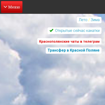
Перейти
к
Лето
/
Зима
основному
содержанию
Открытые сейчас канатки
Краснополянские чаты в телеграм
Трансфер в Красной Поляне