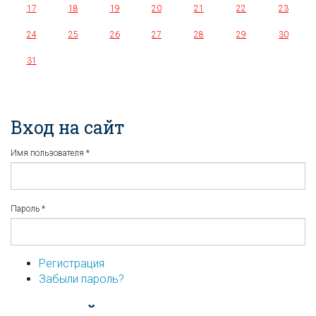
17
18
19
20
21
22
23
24
25
26
27
28
29
30
31
Вход на сайт
Имя пользователя
*
Пароль
*
Регистрация
Забыли пароль?
...или войдите используя