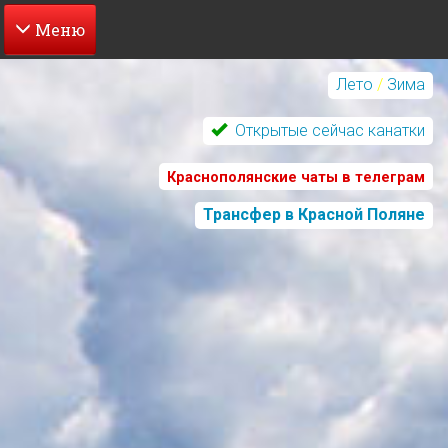
Перейти
к
Лето
/
Зима
основному
содержанию
Открытые сейчас канатки
Краснополянские чаты в телеграм
Трансфер в Красной Поляне