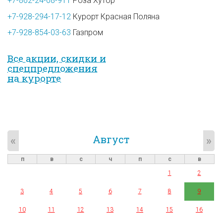
+7-862-24-08-911
Роза Хутор
+7-928-294-17-12
Курорт Красная Поляна
+7-928-854-03-63
Газпром
Все акции, скидки и
спец­предложе­ния
на курорте
Август
«
»
п
в
с
ч
п
с
в
1
2
3
4
5
6
7
8
9
10
11
12
13
14
15
16